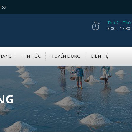
159
Thứ 2 - Thứ
8.00 - 17.30
HÀNG
TIN TỨC
TUYỂN DỤNG
LIÊN HỆ
NG