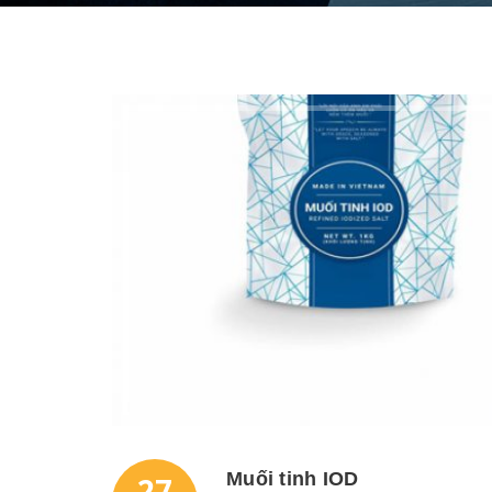
Muối tinh IOD
27