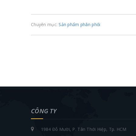
Chuyên mục:
Sản phẩm phân phối
CÔNG TY
1984 Đỗ Mười, P. Tân Thới Hiệp, Tp. HCM