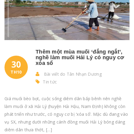
Thêm một mùa muối ‘đắng ngắt’,
nghề làm muối Hải Lý có nguy cơ
30
xóa sổ
TH10
Bài viết do Tân Nhạn Dương
Tin tức
Giá muối bèo bọt, cuộc sống diêm dân bấp bênh nên nghề
làm muối ở xã Hải Lý (huyện Hải Hậu, Nam Định) không còn
phát triển như trước, có nguy cơ bị ‘xóa sổ’. Mặc dù đang vào
vụ SX, nhưng dưới những cánh đồng muối Hải Lý bóng dáng
diêm dân thưa thớt, […]