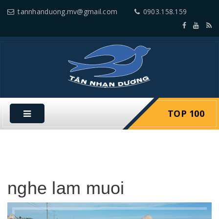
tannhanduong.mv@gmail.com
0903.158.159
TOP 100
nghe lam muoi