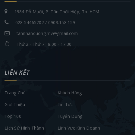
1984 Đỗ Mười, P. Tân Thới Hiệp, Tp. HCM
028 54465707 / 0903.158.159
tannhanduong.mv@gmail.com
Thứ 2 - Thứ 7 : 8.00 - 17.30
LIÊN KẾT
Trang Chủ
Khách Hàng
Giới Thiệu
Tin Tức
Top 100
Tuyển Dụng
Lịch Sử Hình Thành
Lĩnh Vực Kinh Doanh